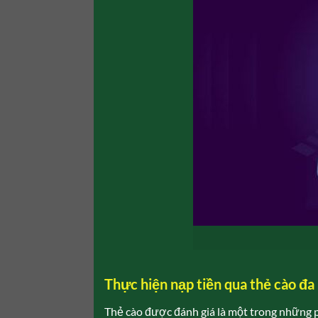
Thực hiện nạp tiền qua thẻ cào đ
Thẻ cào được đánh giá là một trong những p