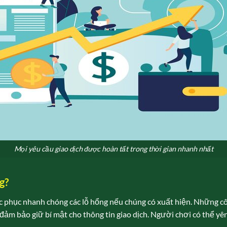
Mọi yêu cầu giao dịch được hoàn tất trong thời gian nhanh nhất
g?
ắc phục nhanh chóng các lỗ hổng nếu chúng có xuất hiện. Những 
đảm bảo giữ bí mật cho thông tin giao dịch. Người chơi có thể yê