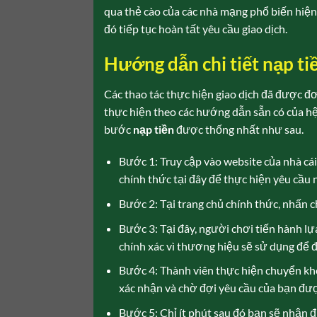
qua thẻ cào của các nhà mạng phổ biến hiện
đó tiếp tục hoàn tất yêu cầu giao dịch.
Hướng dẫn chi tiết nạp ti
Các thao tác thực hiện giao dịch đã được đơ
thực hiện theo các hướng dẫn sẵn có của h
bước
nạp tiền
được thống nhất như sau.
Bước 1: Truy cập vào website của nhà cá
chính thức tại đây để thực hiện yêu cầu 
Bước 2: Tại trang chủ chính thức, nhấn c
Bước 3: Tại đây, người chơi tiến hành 
chính xác vì thương hiệu sẽ sử dụng để đ
Bước 4: Thành viên thực hiện chuyển kho
xác nhận và chờ đợi yêu cầu của bạn được
Bước 5: Chỉ ít phút sau đó bạn sẽ nhận 