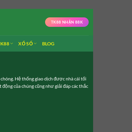
TK88 NHẬN 88K
TK88
XỔ SỐ
BLOG
chóng. Hệ thống giao dịch được nhà cái tối
t động của chúng cũng như giải đáp các thắc