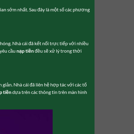
gian sớm nhất. Sau đây là một số các phương
óng. Nhà cái đã kết nối trực tiếp với nhiều
 yêu cầu
nạp tiền
đều sẽ xử lý trong thời
giản. Nhà cái đã liên hệ hợp tác với các tổ
p tiền
dựa trên các thông tin trên màn hình