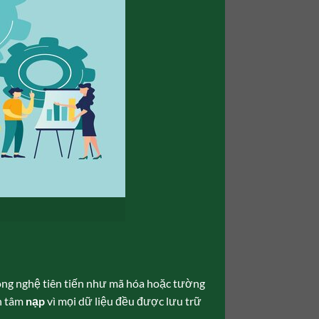
công nghệ tiên tiến như mã hóa hoặc tường
n tâm
nạp
vì mọi dữ liệu đều được lưu trữ