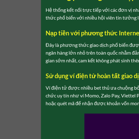
Hệ thống kết nối trực tiếp với các đơn vị n
thức phổ biến với nhiều hội viên tin tưởng 
Nạp tiền với phương thức Interne
Đây là phương thức giao dịch phổ biến được
ngân hàng lớn nhỏ trên toàn quốc nhằm đảm
gian sớm nhất, cam kết không phát sinh thêm
Sử dụng ví điện tử hoàn tất giao d
Ví điện tử được nhiều bet thủ ưa chuộng bởi
chức uy tín như ví Momo, Zalo Pay, Viettel 
hoặc quét mã để nhận được khoản vốn mo