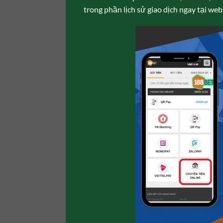
trong phần lịch sử giao dịch ngay tại web