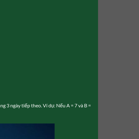
g 3 ngày tiếp theo. Ví dụ: Nếu A = 7 và B =