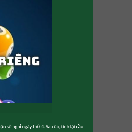
n sẽ nghỉ ngày thứ 4. Sau đó, tính lại cầu