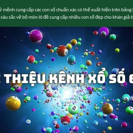
ứ mệnh cung cấp các con số chuẩn xác có thể xuất hiện trên bảng 
c sâu sắc về bộ môn lô đề cung cấp nhiều con số đẹp cho khán giả t