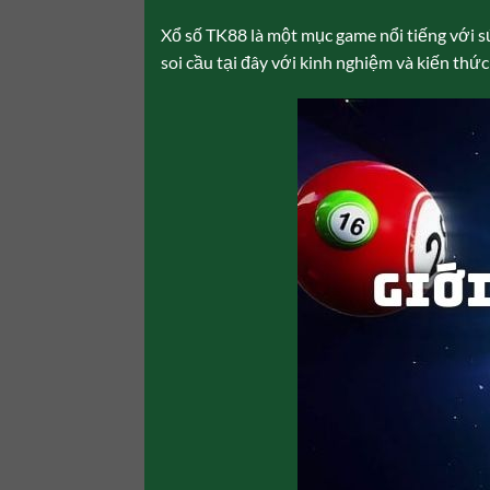
Xổ số TK88 là một mục game nổi tiếng với s
soi cầu tại đây với kinh nghiệm và kiến thứ