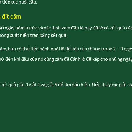
 tiếp tục nuôi cầu.
m đít câm
số ngày hôm trước và xác định xem đầu lô hay đít lô có kết quả câ
không xuất hiện trên bảng kết quả.
m, bạn có thể tiến hành nuôi lô đề kép của chúng trong 2 – 3 ngày
hờ đến khi đầu của nó cũng câm để đánh lô đề kép cho những ngày
t quả giải 3 giải 4 và giải 5 để tìm dấu hiệu. Nếu thấy các giải c