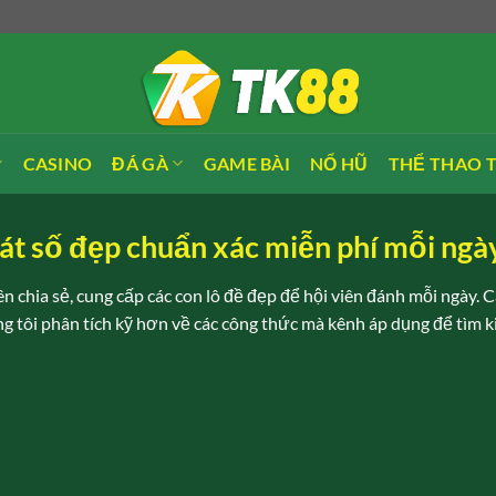
CASINO
ĐÁ GÀ
GAME BÀI
NỔ HŨ
THỂ THAO 
át số đẹp chuẩn xác miễn phí mỗi ngà
n chia sẻ, cung cấp các con lô đề đẹp để hội viên đánh mỗi ngày.
g tôi phân tích kỹ hơn về các công thức mà kênh áp dụng để tìm 