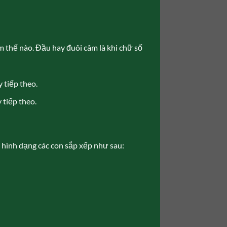
m thế nào. Đầu hay đuôi câm là khi chữ số
 tiếp theo.
 tiếp theo.
ó hình dạng các con sắp xếp như sau: